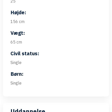
25
Højde:
156 cm
Vægt:
65 cm
Civil status:
Single
Børn:
Single
Uddannelse