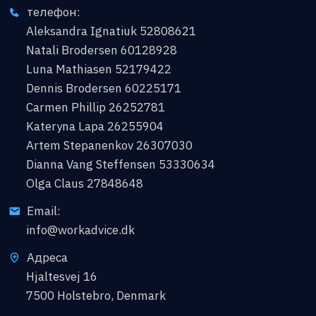
телефон:
Aleksandra Ignatiuk 52808621
Natali Brodersen 60128928
Luna Mathiasen 52179422
Dennis Brodersen 60225171
Carmen Phillip 26252781
Kateryna Lapa 26255904
Artem Stepanenkov 26307030
Dianna Vang Steffensen 53330634
Olga Claus 27848648
Email:
info@workadvice.dk
Адреса
Hjaltesvej 16
7500 Holstebro, Denmark