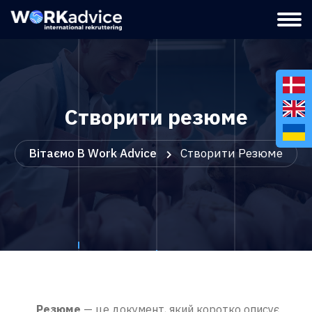
Створити резюме
Вітаємо В Work Advice
Створити Резюме
Резюме
— це документ, який коротко описує